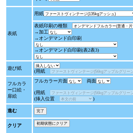
用紙
表紙印刷の種類
→加工
表紙
→オンデマンド白印刷
→オンデマンド白印刷(表2表3)
遊び紙
(用紙
フルカラー片面
両面
フルカラ
ー口絵・
(用紙
扉絵
(挿入位置
)
進む
クリア