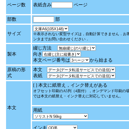
ページ数
表紙含み
ページ
部数
部
サイズ
※表示されない変型サイズは，自動計算できません．お
ンタまでお問い合わせください．
綴じ方法
製本
向き
本文ページ番号は
から始まる
原稿の形
本文
式
表紙
[ ] 本文に紙替え，インク替えがある
オフセット印刷のA5判（4面付），オンデマンド印刷の場
では本文の紙替え・インク替えに対応していません。
本文
用紙
インキ