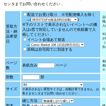
センタまでお問い合わせください．
配送でお受け取り ※宅配便搬入を除く
店
→(
)
飛
※下のリストで表示されないイベントへの搬
入
受取方
入はe窓で対応していませんので依頼書で入
法・納
※
稿してください．
品希望
が
イベント会場あて発送
日
（
→
合
原稿は自宅宛てに別送する
表
ページ
表紙含み
ページ
表
数
※
部数
部
サイズ
仕
※表示されない変型サイズは，自動計算できません．お
客さまセンタまでお問い合わせください．
綴じ方法
製本
向き
綴