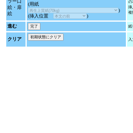
ラー口
の
(用紙
絵・扉
挿
)
複
絵
(挿入位置
)
進む
紙
クリア
入