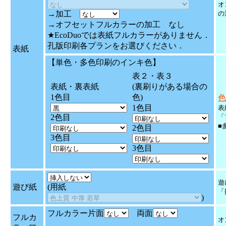
オ
→加工
の
→オフセットフルカラーの加工 なし
★EcoDuoでは表紙フルカラーがありません．
孔版印刷各プランをお選びください．
表紙
【単色・多色印刷のインキ色】
表２・表３
表紙・裏表紙
(裏刷りがある場合の
1色目
色)
色
1色目
表
2色目
「
■
2色目
3色目
3色目
遊
遊び紙
(用紙
「
)
フルカラー片面
両面
フルカ
オ