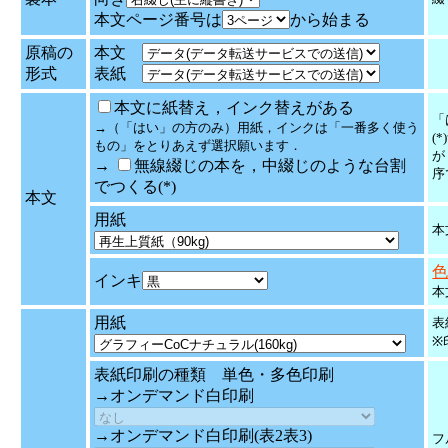
本文ページ番号は
から始まる
原稿の
本文
形式
表紙
本文に紙替え，インク替えがある
「
→（「はい」の方のみ）用紙，インクは「一番多く使う
(
もの」をとりあえず選択願います．
が
→
無線綴じの本を，中綴じのような台割
序
でつくる(*)
本文
用紙
本
色
インキ
本
用紙
表
※
表紙印刷の種類 単色・多色印刷
→オンデマンド白印刷
→オンデマンド白印刷(表2表3)
フ